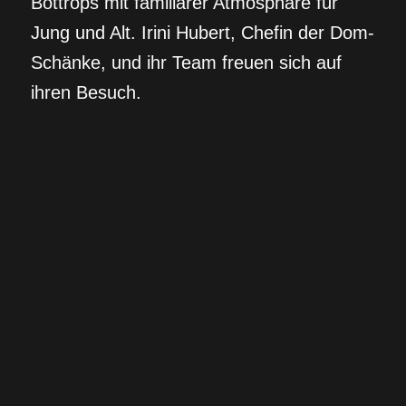
Bottrops mit familiärer Atmosphäre für
Jung und Alt. Irini Hubert, Chefin der Dom-
Schänke, und ihr Team freuen sich auf
ihren Besuch.
Die Band – SEASICK FISH
Seasick Fish
Die 1999 gegründete Wittener Rockband
SEASICK FISH besteht aus fünf Musikern,
die sich blind verstehen und als
eingespielte Einheit auf der Bühne