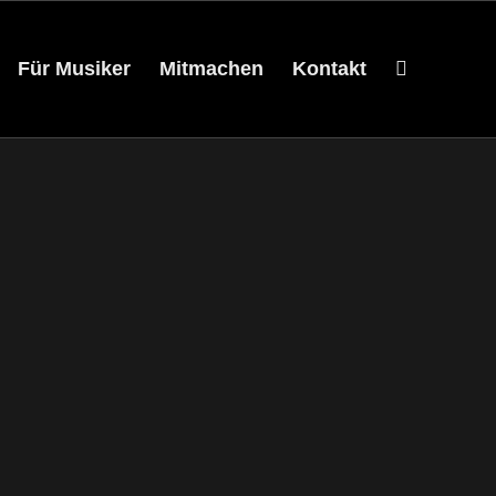
Für Musiker
Mitmachen
Kontakt
ottrop ist ein historisches Gebäude, das