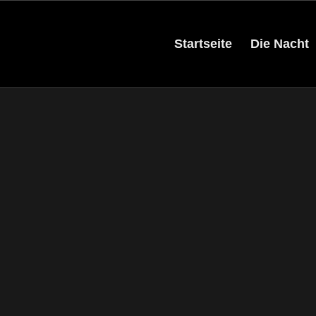
Startseite
Die Nacht
Alte Börse
Kirchhellener Str. 10
46236 Bottrop
Die „Alte Börse“ in B